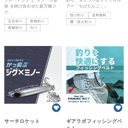
状 を掛け合わせた超万能ジ
アー「ちびだんご」。
グ。
投げ釣り
送料無料
五目釣り
青物釣り
磯・波止釣り
真鯛釣り
SLJ
サーチロケット
ギアラボフィッシングベ