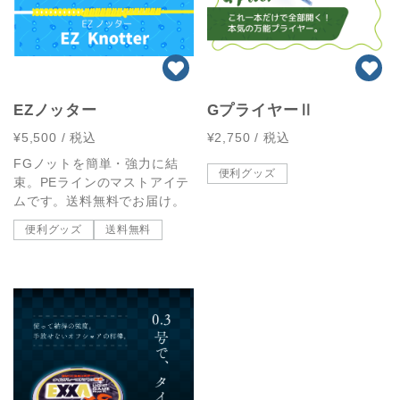
EZノッター
GプライヤーⅡ
¥5,500
/ 税込
¥2,750
/ 税込
FGノットを簡単・強力に結
便利グッズ
束。PEラインのマストアイテ
ムです。送料無料でお届け。
便利グッズ
送料無料