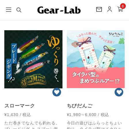
0
mail
スローマーク
ちびだんご
¥1,430
/ 税込
¥1,980～6,600
/ 税込
ただ巻きでなんでも釣れる。
今日の遊びはふらっとちょい
ブレードジグ と スプーン形
釣り。タイラバ型マイクロル