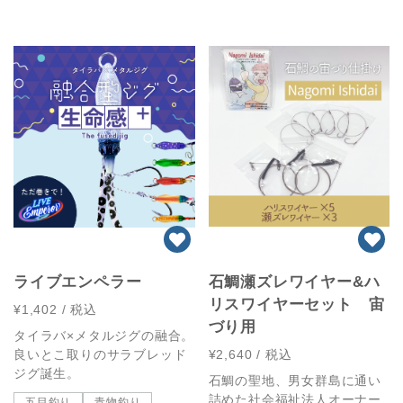
ライブエンペラー
石鯛瀬ズレワイヤー&ハ
リスワイヤーセット 宙
¥1,402
/ 税込
づり用
タイラバ×メタルジグの融合。
良いとこ取りのサラブレッド
¥2,640
/ 税込
ジグ誕生。
石鯛の聖地、男女群島に通い
詰めた社会福祉法人オーナー
五目釣り
青物釣り