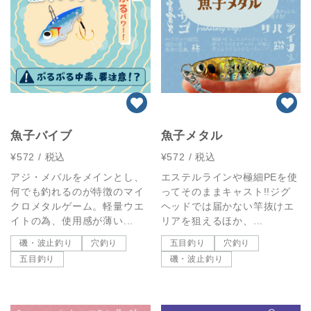
魚子バイブ
魚子メタル
¥572
/ 税込
¥572
/ 税込
アジ・メバルをメインとし、
エステルラインや極細PEを使
何でも釣れるのが特徴のマイ
ってそのままキャスト!!ジグ
クロメタルゲーム。軽量ウエ
ヘッドでは届かない竿抜けエ
イトの為、使用感が薄い...
リアを狙えるほか、...
磯・波止釣り
穴釣り
五目釣り
穴釣り
五目釣り
磯・波止釣り