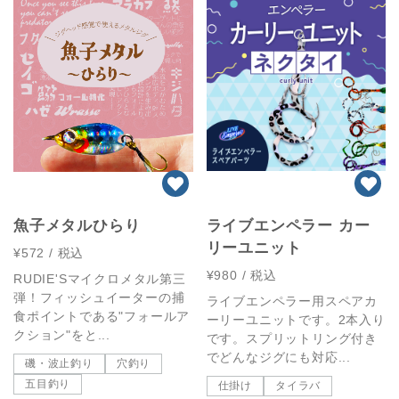
魚子メタルひらり
ライブエンペラー カー
リーユニット
¥572
/ 税込
¥980
/ 税込
RUDIE'Sマイクロメタル第三
弾！フィッシュイーターの捕
ライブエンペラー用スペアカ
食ポイントである"フォールア
ーリーユニットです。2本入り
クション"をと...
です。スプリットリング付き
でどんなジグにも対応...
磯・波止釣り
穴釣り
五目釣り
仕掛け
タイラバ