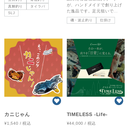
が、ハンドメイドで創り上げ
真鯛釣り
タイラバ
た逸品です。足元狙いで...
SLJ
磯・波止釣り
仕掛け
カニじゃん
TIMELESS -Life-
¥1,540
/ 税込
¥44,000
/ 税込