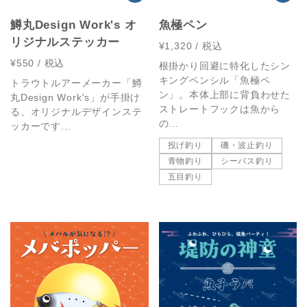
鱒丸Design Work's オ
魚極ペン
リジナルステッカー
¥1,320
/ 税込
¥550
/ 税込
根掛かり回避に特化したシン
キングペンシル「魚極ペ
トラウトルアーメーカー「鱒
ン」。本体上部に背負わせた
丸Design Work's」が手掛け
ストレートフックは魚から
る、オリジナルデザインステ
の...
ッカーです...
投げ釣り
磯・波止釣り
青物釣り
シーバス釣り
五目釣り