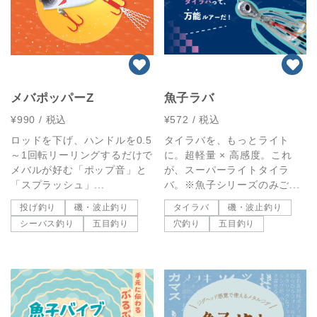
メバポッパーZ
魚子ラバ
¥990
/ 税込
¥572
/ 税込
ロッドを下げ、ハンドルを0.5
タイラバを、もっとライト
～1回転リーリングするだけで
に。超軽量 × 高感度。これ
メバルが好む「ポップ音」と
が、スーパーライトタイラ
「スプラッシュ」...
バ。※魚子シリーズのみご...
投げ釣り
磯・波止釣り
タイラバ
磯・波止釣り
シーバス釣り
五目釣り
穴釣り
五目釣り