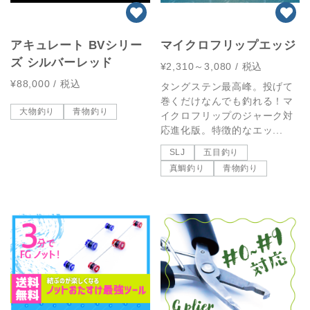
アキュレート BVシリー
マイクロフリップエッジ
ズ シルバーレッド
¥2,310～3,080
/ 税込
¥88,000
/ 税込
タングステン最高峰。投げて
巻くだけなんでも釣れる！マ
大物釣り
青物釣り
イクロフリップのジャーク対
応進化版。特徴的なエッ...
SLJ
五目釣り
真鯛釣り
青物釣り