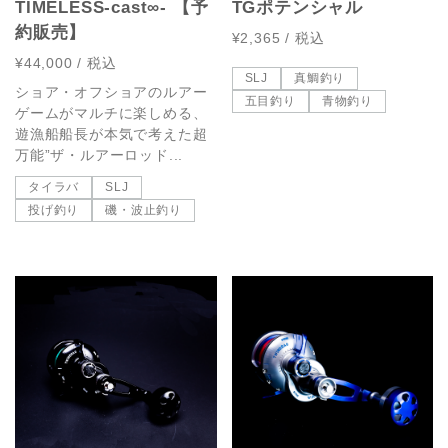
TIMELESS-cast∞- 【予
TGポテンシャル
約販売】
¥2,365
/ 税込
¥44,000
/ 税込
SLJ
真鯛釣り
ショア・オフショアのルアー
五目釣り
青物釣り
ゲームがマルチに楽しめる、
遊漁船船長が本気で考えた超
万能”ザ・ルアーロッド...
タイラバ
SLJ
投げ釣り
磯・波止釣り