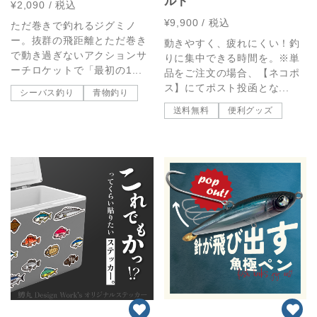
ルト
¥2,090
/ 税込
¥9,900
/ 税込
ただ巻きで釣れるジグミノ
ー。抜群の飛距離とただ巻き
動きやすく、疲れにくい！釣
で動き過ぎないアクションサ
りに集中できる時間を。※単
ーチロケットで「最初の1...
品をご注文の場合、【ネコポ
ス】にてポスト投函とな...
シーバス釣り
青物釣り
送料無料
便利グッズ