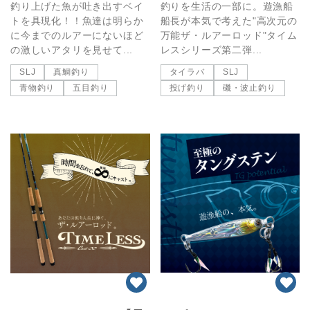
釣り上げた魚が吐き出すベイ
釣りを生活の一部に。遊漁船
トを具現化！！魚達は明らか
船長が本気で考えた"高次元の
に今までのルアーにないほど
万能ザ・ルアーロッド"タイム
の激しいアタリを見せて...
レスシリーズ第二弾...
SLJ
真鯛釣り
タイラバ
SLJ
青物釣り
五目釣り
投げ釣り
磯・波止釣り