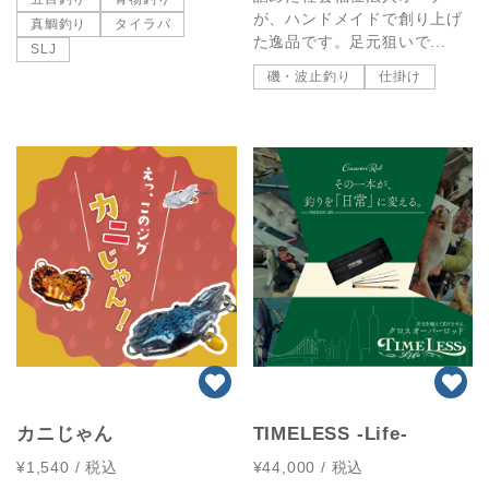
が、ハンドメイドで創り上げ
真鯛釣り
タイラバ
た逸品です。足元狙いで...
SLJ
磯・波止釣り
仕掛け
カニじゃん
TIMELESS -Life-
¥1,540
/ 税込
¥44,000
/ 税込