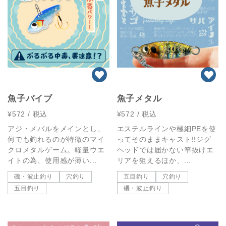
魚子バイブ
魚子メタル
¥572
/ 税込
¥572
/ 税込
アジ・メバルをメインとし、
エステルラインや極細PEを使
何でも釣れるのが特徴のマイ
ってそのままキャスト!!ジグ
クロメタルゲーム。軽量ウエ
ヘッドでは届かない竿抜けエ
イトの為、使用感が薄い...
リアを狙えるほか、...
磯・波止釣り
穴釣り
五目釣り
穴釣り
五目釣り
磯・波止釣り