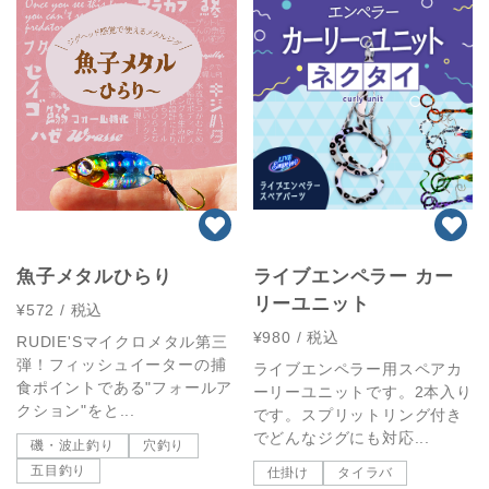
魚子メタルひらり
ライブエンペラー カー
リーユニット
¥572
/ 税込
¥980
/ 税込
RUDIE'Sマイクロメタル第三
弾！フィッシュイーターの捕
ライブエンペラー用スペアカ
食ポイントである"フォールア
ーリーユニットです。2本入り
クション"をと...
です。スプリットリング付き
でどんなジグにも対応...
磯・波止釣り
穴釣り
五目釣り
仕掛け
タイラバ