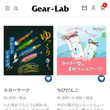
0
mail
スローマーク
ちびだんご
¥1,430
/ 税込
¥1,980～6,600
/ 税込
ただ巻きでなんでも釣れる。
今日の遊びはふらっとちょい
ブレードジグ と スプーン形
釣り。タイラバ型マイクロル