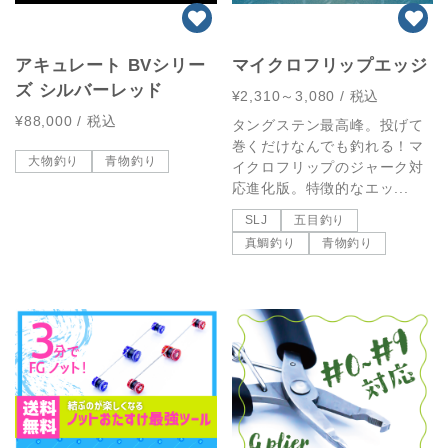
アキュレート BVシリー
マイクロフリップエッジ
ズ シルバーレッド
¥2,310～3,080
/ 税込
¥88,000
/ 税込
タングステン最高峰。投げて
巻くだけなんでも釣れる！マ
大物釣り
青物釣り
イクロフリップのジャーク対
応進化版。特徴的なエッ...
SLJ
五目釣り
真鯛釣り
青物釣り