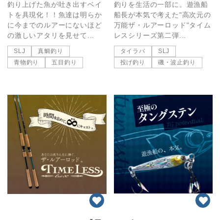
釣り上げた魚が吐き出すベイ
釣りを生活の一部に。遊漁船
トを具現化！！魚達は明らか
船長が本気で考えた"高次元の
に今までのルアーにないほど
万能ザ・ルアーロッド"タイム
の激しいアタリを見せて...
レスシリーズ第二弾...
SLJ
真鯛釣り
タイラバ
SLJ
青物釣り
五目釣り
投げ釣り
磯・波止釣り