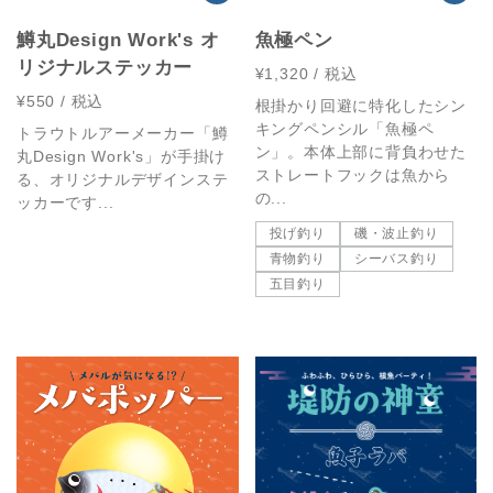
鱒丸Design Work's オ
魚極ペン
リジナルステッカー
¥1,320
/ 税込
¥550
/ 税込
根掛かり回避に特化したシン
キングペンシル「魚極ペ
トラウトルアーメーカー「鱒
ン」。本体上部に背負わせた
丸Design Work's」が手掛け
ストレートフックは魚から
る、オリジナルデザインステ
の...
ッカーです...
投げ釣り
磯・波止釣り
青物釣り
シーバス釣り
五目釣り