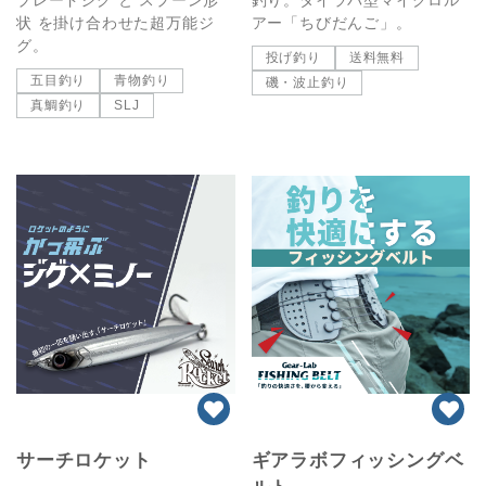
状 を掛け合わせた超万能ジ
アー「ちびだんご」。
グ。
投げ釣り
送料無料
五目釣り
青物釣り
磯・波止釣り
真鯛釣り
SLJ
サーチロケット
ギアラボフィッシングベ