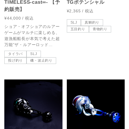
TIMELESS-cast∞- 【予
TGポテンシャル
約販売】
¥2,365
/ 税込
¥44,000
/ 税込
SLJ
真鯛釣り
ショア・オフショアのルアー
五目釣り
青物釣り
ゲームがマルチに楽しめる、
遊漁船船長が本気で考えた超
万能”ザ・ルアーロッド...
タイラバ
SLJ
投げ釣り
磯・波止釣り