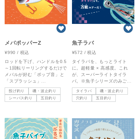
メバポッパーZ
魚子ラバ
¥990
/ 税込
¥572
/ 税込
ロッドを下げ、ハンドルを0.5
タイラバを、もっとライト
～1回転リーリングするだけで
に。超軽量 × 高感度。これ
メバルが好む「ポップ音」と
が、スーパーライトタイラ
「スプラッシュ」...
バ。※魚子シリーズのみご...
投げ釣り
磯・波止釣り
タイラバ
磯・波止釣り
シーバス釣り
五目釣り
穴釣り
五目釣り