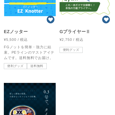
EZノッター
GプライヤーⅡ
¥5,500
/ 税込
¥2,750
/ 税込
FGノットを簡単・強力に結
便利グッズ
束。PEラインのマストアイテ
ムです。送料無料でお届け。
便利グッズ
送料無料