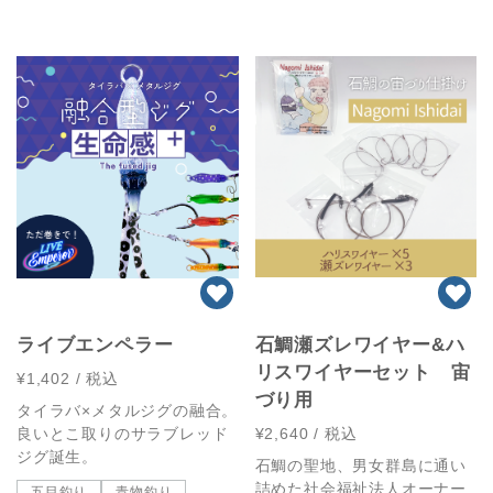
ライブエンペラー
石鯛瀬ズレワイヤー&ハ
リスワイヤーセット 宙
¥1,402
/ 税込
づり用
タイラバ×メタルジグの融合。
良いとこ取りのサラブレッド
¥2,640
/ 税込
ジグ誕生。
石鯛の聖地、男女群島に通い
詰めた社会福祉法人オーナー
五目釣り
青物釣り