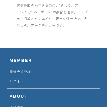
実釣性能の両立を信条に、"釣れるルア
ー"と"伝わるデザイン"の融合を追求。アング
ラー目線とクリエイター視点を併せ持つ、今
注目のルアーデザイナーです。
MEMBER
新規会員登録
ログイン
ABOUT