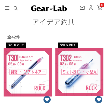
0
mail
アイデア釣具
全42件
SOLD OUT
SOLD OUT