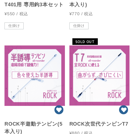
T401用 専用鈎3本セット
本入り)
¥550
/ 税込
¥770
/ 税込
仕掛け
仕掛け
SOLD OUT
ROCK半遊動テンビン(5
ROCK次世代テンビンT7
本入り)
¥880
/ 税込