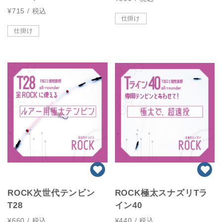
¥715
/ 税込
仕掛け
仕掛け
ROCK次世代テンビン
ROCK極太スナズリTラ
T28
イン40
¥660
/ 税込
¥440
/ 税込