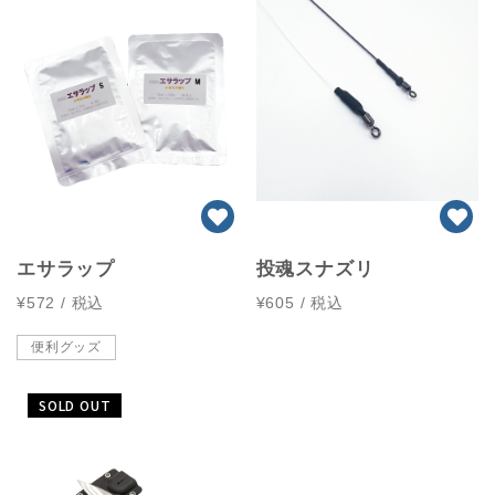
エサラップ
投魂スナズリ
¥572
/ 税込
¥605
/ 税込
便利グッズ
SOLD OUT