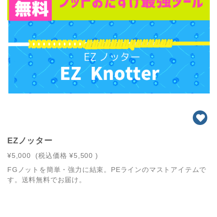
EZノッター
¥5,000
(税込価格
¥5,500
)
FGノットを簡単・強力に結束。PEラインのマストアイテムで
す。送料無料でお届け。