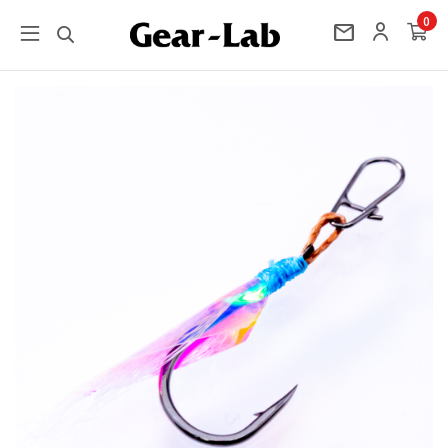
0
mail